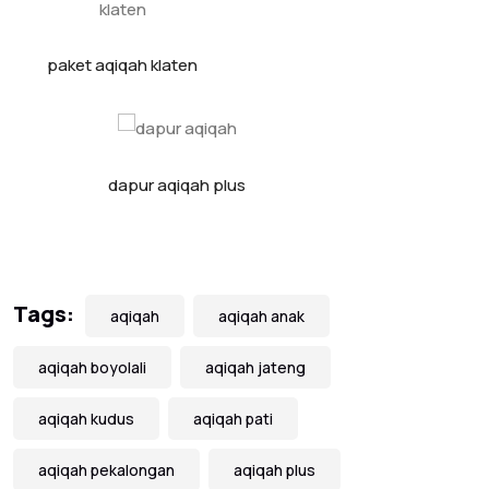
paket aqiqah klaten
dapur aqiqah plus
Tags:
aqiqah
aqiqah anak
aqiqah boyolali
aqiqah jateng
aqiqah kudus
aqiqah pati
aqiqah pekalongan
aqiqah plus