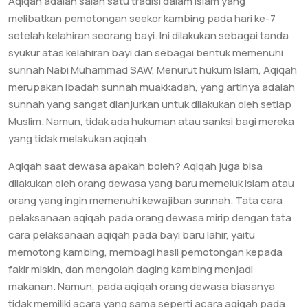
Aqiqah adalah salah satu tradisi dalam Islam yang
melibatkan pemotongan seekor kambing pada hari ke-7
setelah kelahiran seorang bayi. Ini dilakukan sebagai tanda
syukur atas kelahiran bayi dan sebagai bentuk memenuhi
sunnah Nabi Muhammad SAW, Menurut hukum Islam, Aqiqah
merupakan ibadah sunnah muakkadah, yang artinya adalah
sunnah yang sangat dianjurkan untuk dilakukan oleh setiap
Muslim. Namun, tidak ada hukuman atau sanksi bagi mereka
yang tidak melakukan aqiqah.
Aqiqah saat dewasa apakah boleh? Aqiqah juga bisa
dilakukan oleh orang dewasa yang baru memeluk Islam atau
orang yang ingin memenuhi kewajiban sunnah. Tata cara
pelaksanaan aqiqah pada orang dewasa mirip dengan tata
cara pelaksanaan aqiqah pada bayi baru lahir, yaitu
memotong kambing, membagi hasil pemotongan kepada
fakir miskin, dan mengolah daging kambing menjadi
makanan. Namun, pada aqiqah orang dewasa biasanya
tidak memiliki acara yang sama seperti acara aqiqah pada