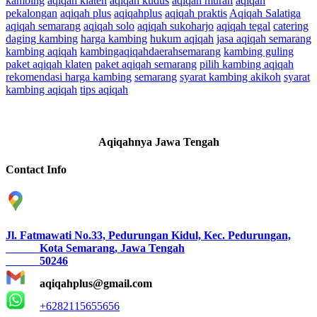
kambing
aqiqah klaten
aqiqah kudus
aqiqah murah
aqiqah
pekalongan
aqiqah plus
aqiqahplus
aqiqah praktis
Aqiqah Salatiga
aqiqah semarang
aqiqah solo
aqiqah sukoharjo
aqiqah tegal
catering
daging kambing
harga kambing
hukum aqiqah
jasa aqiqah semarang
kambing aqiqah
kambingaqiqahdaerahsemarang
kambing guling
paket aqiqah klaten
paket aqiqah semarang
pilih kambing aqiqah
rekomendasi harga kambing
semarang
syarat kambing akikoh
syarat
kambing aqiqah
tips aqiqah
Aqiqahnya Jawa Tengah
Contact Info
Jl. Fatmawati No.33, Pedurungan Kidul, Kec. Pedurungan,
Kota Semarang, Jawa Tengah
50246
aqiqahplus@gmail.com
+6282115655656