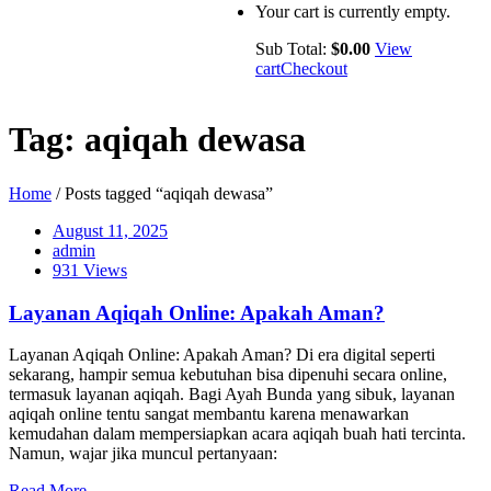
Your cart is currently empty.
Sub Total:
$
0.00
View
cart
Checkout
Tag:
aqiqah dewasa
Home
/ Posts tagged “aqiqah dewasa”
August 11, 2025
admin
931 Views
Layanan Aqiqah Online: Apakah Aman?
Layanan Aqiqah Online: Apakah Aman? Di era digital seperti
sekarang, hampir semua kebutuhan bisa dipenuhi secara online,
termasuk layanan aqiqah. Bagi Ayah Bunda yang sibuk, layanan
aqiqah online tentu sangat membantu karena menawarkan
kemudahan dalam mempersiapkan acara aqiqah buah hati tercinta.
Namun, wajar jika muncul pertanyaan:
Read More