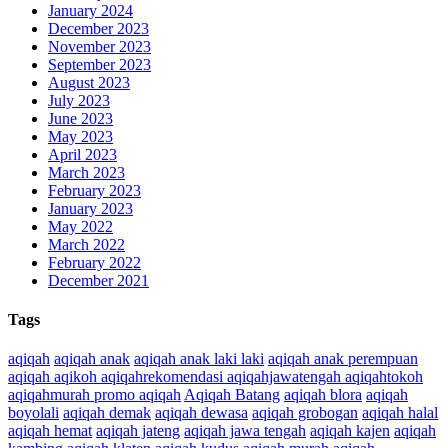
January 2024
December 2023
November 2023
September 2023
August 2023
July 2023
June 2023
May 2023
April 2023
March 2023
February 2023
January 2023
May 2022
March 2022
February 2022
December 2021
Tags
aqiqah
aqiqah anak
aqiqah anak laki laki
aqiqah anak perempuan
aqiqah aqikoh aqiqahrekomendasi aqiqahjawatengah aqiqahtokoh
aqiqahmurah promo aqiqah
Aqiqah Batang
aqiqah blora
aqiqah
boyolali
aqiqah demak
aqiqah dewasa
aqiqah grobogan
aqiqah halal
aqiqah hemat
aqiqah jateng
aqiqah jawa tengah
aqiqah kajen
aqiqah