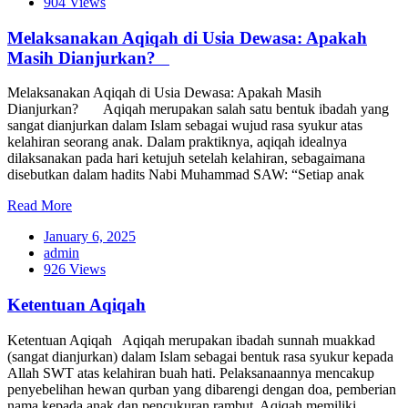
904 Views
Melaksanakan Aqiqah di Usia Dewasa: Apakah
Masih Dianjurkan?
Melaksanakan Aqiqah di Usia Dewasa: Apakah Masih
Dianjurkan? Aqiqah merupakan salah satu bentuk ibadah yang
sangat dianjurkan dalam Islam sebagai wujud rasa syukur atas
kelahiran seorang anak. Dalam praktiknya, aqiqah idealnya
dilaksanakan pada hari ketujuh setelah kelahiran, sebagaimana
disebutkan dalam hadits Nabi Muhammad SAW: “Setiap anak
Read More
January 6, 2025
admin
926 Views
Ketentuan Aqiqah
Ketentuan Aqiqah Aqiqah merupakan ibadah sunnah muakkad
(sangat dianjurkan) dalam Islam sebagai bentuk rasa syukur kepada
Allah SWT atas kelahiran buah hati. Pelaksanaannya mencakup
penyebelihan hewan qurban yang dibarengi dengan doa, pemberian
nama kepada anak,dan pencukuran rambut. Aqiqah memiliki