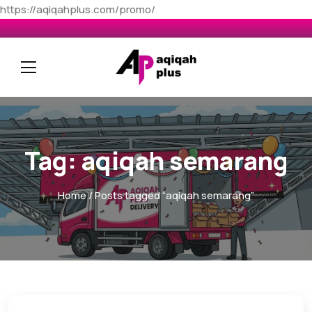
https://aqiqahplus.com/promo/
Tag:
aqiqah semarang
Home
/ Posts tagged “aqiqah semarang”