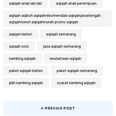
aqiqah anak laki laki
aqiqah anak perempuan
aqiqah aqikoh aqiqahrekomendasi aqiqahjawatengah
aqiqahtokoh aqiqahmurah promo aqiqah
aqiqah klaten
aqiqah semarang
aqiqah solo
jasa aqiqah semarang
kambing aqiqah
keutamaan aqiqah
paket aqiqah klaten
paket aqiqah semarang
pilih kambing aqiqah
syarat kambing aqiqah
PREVIUS POST