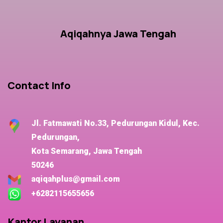
Aqiqahnya Jawa Tengah
Contact Info
Jl. Fatmawati No.33, Pedurungan Kidul, Kec.
Pedurungan,
Kota Semarang, Jawa Tengah
50246
aqiqahplus@gmail.com
+6282115655656
Kantor Layanan