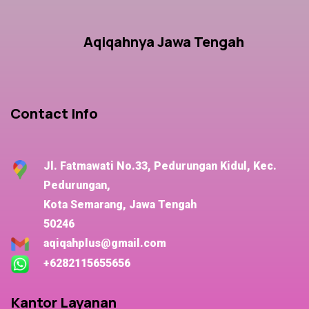
Aqiqahnya Jawa Tengah
Contact Info
Jl. Fatmawati No.33, Pedurungan Kidul, Kec.
Pedurungan,
Kota Semarang, Jawa Tengah
50246
aqiqahplus@gmail.com
+6282115655656
Kantor Layanan