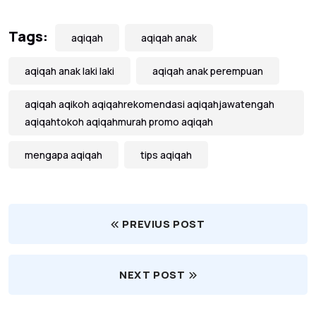
Tags:
aqiqah
aqiqah anak
aqiqah anak laki laki
aqiqah anak perempuan
aqiqah aqikoh aqiqahrekomendasi aqiqahjawatengah
aqiqahtokoh aqiqahmurah promo aqiqah
mengapa aqiqah
tips aqiqah
PREVIUS POST
NEXT POST