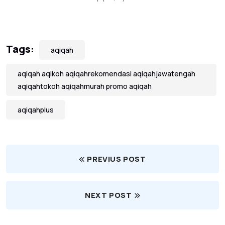
Tags:
aqiqah
aqiqah aqikoh aqiqahrekomendasi aqiqahjawatengah
aqiqahtokoh aqiqahmurah promo aqiqah
aqiqahplus
PREVIUS POST
NEXT POST