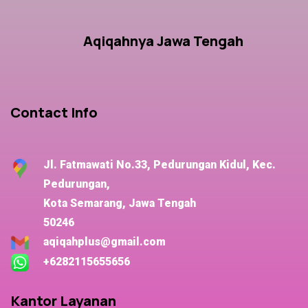
Aqiqahnya Jawa Tengah
Contact Info
Jl. Fatmawati No.33, Pedurungan Kidul, Kec.
Pedurungan,
Kota Semarang, Jawa Tengah
50246
aqiqahplus@gmail.com
+6282115655656
Kantor Layanan