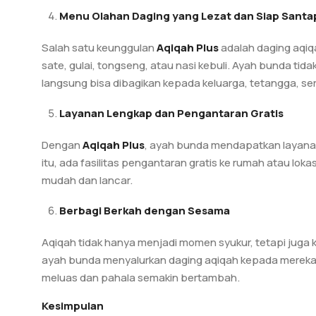
Menu Olahan Daging yang Lezat dan Siap Santa
Salah satu keunggulan
Aqiqah Plus
adalah daging aqiq
sate, gulai, tongseng, atau nasi kebuli. Ayah bunda tid
langsung bisa dibagikan kepada keluarga, tetangga, se
Layanan Lengkap dan Pengantaran Gratis
Dengan
Aqiqah Plus
, ayah bunda mendapatkan layana
itu, ada fasilitas pengantaran gratis ke rumah atau loka
mudah dan lancar.
Berbagi Berkah dengan Sesama
Aqiqah tidak hanya menjadi momen syukur, tetapi juga
ayah bunda menyalurkan daging aqiqah kepada merek
meluas dan pahala semakin bertambah.
Kesimpulan