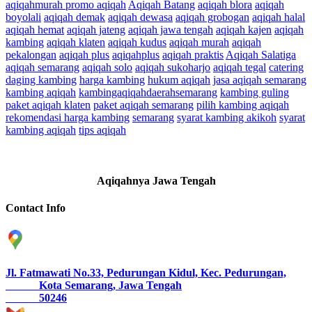
aqiqahmurah promo aqiqah
Aqiqah Batang
aqiqah blora
aqiqah
boyolali
aqiqah demak
aqiqah dewasa
aqiqah grobogan
aqiqah halal
aqiqah hemat
aqiqah jateng
aqiqah jawa tengah
aqiqah kajen
aqiqah
kambing
aqiqah klaten
aqiqah kudus
aqiqah murah
aqiqah
pekalongan
aqiqah plus
aqiqahplus
aqiqah praktis
Aqiqah Salatiga
aqiqah semarang
aqiqah solo
aqiqah sukoharjo
aqiqah tegal
catering
daging kambing
harga kambing
hukum aqiqah
jasa aqiqah semarang
kambing aqiqah
kambingaqiqahdaerahsemarang
kambing guling
paket aqiqah klaten
paket aqiqah semarang
pilih kambing aqiqah
rekomendasi harga kambing
semarang
syarat kambing akikoh
syarat
kambing aqiqah
tips aqiqah
Aqiqahnya Jawa Tengah
Contact Info
Jl. Fatmawati No.33, Pedurungan Kidul, Kec. Pedurungan,
Kota Semarang, Jawa Tengah
50246