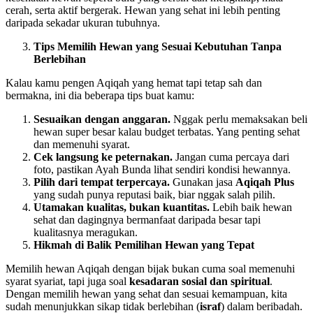
cerah, serta aktif bergerak. Hewan yang sehat ini lebih penting
daripada sekadar ukuran tubuhnya.
Tips Memilih Hewan yang Sesuai Kebutuhan Tanpa
Berlebihan
Kalau kamu pengen Aqiqah yang hemat tapi tetap sah dan
bermakna, ini dia beberapa tips buat kamu:
Sesuaikan dengan anggaran.
Nggak perlu memaksakan beli
hewan super besar kalau budget terbatas. Yang penting sehat
dan memenuhi syarat.
Cek langsung ke peternakan.
Jangan cuma percaya dari
foto, pastikan Ayah Bunda lihat sendiri kondisi hewannya.
Pilih dari tempat terpercaya.
Gunakan jasa
Aqiqah Plus
yang sudah punya reputasi baik, biar nggak salah pilih.
Utamakan kualitas, bukan kuantitas.
Lebih baik hewan
sehat dan dagingnya bermanfaat daripada besar tapi
kualitasnya meragukan.
Hikmah di Balik Pemilihan Hewan yang Tepat
Memilih hewan Aqiqah dengan bijak bukan cuma soal memenuhi
syarat syariat, tapi juga soal
kesadaran sosial dan spiritual
.
Dengan memilih hewan yang sehat dan sesuai kemampuan, kita
sudah menunjukkan sikap tidak berlebihan (
israf
) dalam beribadah.