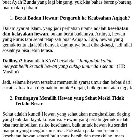
buat Ayah Bunda yang lagi bingung, yuk kita bahas bareng-bareng
biar makin paham!
Berat Badan Hewan: Pengaruh ke Keabsahan Aqiqah?
Dalam syariat Islam, yang jadi perhatian utama adalah
kesehatan
dan kelayakan hewan
, bukan berat badannya. Artinya, hewan
yang kurus tapi sehat tetap sah buat Aqiqah. Tapi, hewan yang
gemuk tentu aja lebih banyak dagingnya buat dibagi-bagi, jadi nilai
sosialnya bisa lebih terasa.
Dalilnya?
Rasulullah SAW bersabda: “
Janganlah kalian
menyembelih kecuali hewan yang cukup umur dan sehat.
” (HR.
Muslim)
Jadi, selama hewan tersebut memenuhi syarat umur dan bebas dari
cacat, sah-sah aja digunakan untuk Aqiqah, baik gemuk atau nggak.
Pentingnya Memilih Hewan yang Sehat Meski Tidak
Terlalu Besar
Sehat adalah kunci! Hewan yang sehat akan menghasilkan daging
yang baik dan layak konsumsi. Hewan yang terlalu gemuk malah
bisa menimbulkan risiko kesehatan, baik untuk hewan itu sendiri
maupun yang mengonsumsinya. Fokuslah pada tanda-tanda
kesehatan hewan seperti bulu yang bersih dan mengkilap, mata