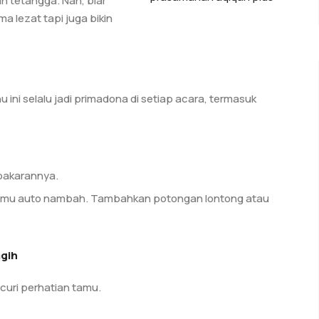
n tetangga. Nah, biar
a lezat tapi juga bikin
ini selalu jadi primadona di setiap acara, termasuk
bakarannya.
 tamu auto nambah. Tambahkan potongan lontong atau
agih
uri perhatian tamu.