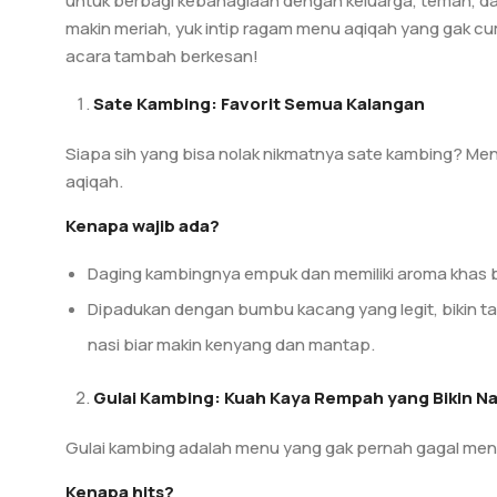
untuk berbagi kebahagiaan dengan keluarga, teman, da
makin meriah, yuk intip ragam menu aqiqah yang gak cum
acara tambah berkesan!
Sate Kambing: Favorit Semua Kalangan
Siapa sih yang bisa nolak nikmatnya sate kambing? Menu 
aqiqah.
Kenapa wajib ada?
Daging kambingnya empuk dan memiliki aroma khas 
Dipadukan dengan bumbu kacang yang legit, bikin
nasi biar makin kenyang dan mantap.
Gulai Kambing: Kuah Kaya Rempah yang Bikin N
Gulai kambing adalah menu yang gak pernah gagal menc
Kenapa hits?