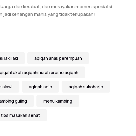
eluarga dan kerabat, dan merayakan momen spesial si
h jadi kenangan manis yang tidak terlupakan!
 laki laki
aqiqah anak perempuan
aqiqahtokoh aqiqahmurah promo aqiqah
h slawi
aqiqah solo
aqiqah sukoharjo
ambing guling
menu kambing
tips masakan sehat