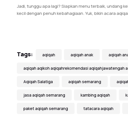
Jadi, tunggu apa lagi? Siapkan menu terbaik, undang k
kecil dengan penuh kebahagiaan. Yuk, bikin acara aqiqa
Tags:
aqiqah
aqiqah anak
aqiqah anak
aqiqah aqikoh aqiqahrekomendasi aqiqahjawatengah 
Aqiqah Salatiga
aqiqah semarang
aqiqa
jasa aqiqah semarang
kambing aqiqah
k
paket aqiqah semarang
tatacara aqiqah