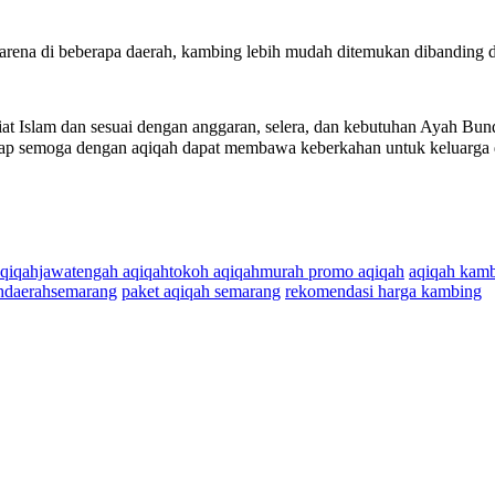
Karena di beberapa daerah, kambing lebih mudah ditemukan dibanding
iat Islam dan sesuai dengan anggaran, selera, dan kebutuhan Ayah Bun
ap semoga dengan aqiqah dapat membawa keberkahan untuk keluarga d
aqiqahjawatengah aqiqahtokoh aqiqahmurah promo aqiqah
aqiqah kam
hdaerahsemarang
paket aqiqah semarang
rekomendasi harga kambing