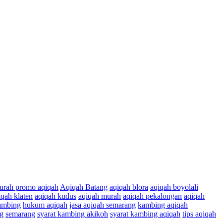
urah promo aqiqah
Aqiqah Batang
aqiqah blora
aqiqah boyolali
iqah klaten
aqiqah kudus
aqiqah murah
aqiqah pekalongan
aqiqah
ambing
hukum aqiqah
jasa aqiqah semarang
kambing aqiqah
g
semarang
syarat kambing akikoh
syarat kambing aqiqah
tips aqiqah