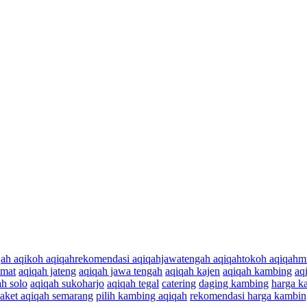
qah aqikoh aqiqahrekomendasi aqiqahjawatengah aqiqahtokoh aqiqahm
emat
aqiqah jateng
aqiqah jawa tengah
aqiqah kajen
aqiqah kambing
aq
ah solo
aqiqah sukoharjo
aqiqah tegal
catering
daging kambing
harga k
aket aqiqah semarang
pilih kambing aqiqah
rekomendasi harga kambin