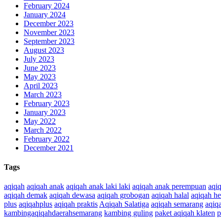
February 2024
January 2024
December 2023
November 2023
September 2023
August 2023
July 2023
June 2023
May 2023
April 2023
March 2023
February 2023
January 2023
May 2022
March 2022
February 2022
December 2021
Tags
aqiqah
aqiqah anak
aqiqah anak laki laki
aqiqah anak perempuan
aqi
aqiqah demak
aqiqah dewasa
aqiqah grobogan
aqiqah halal
aqiqah h
plus
aqiqahplus
aqiqah praktis
Aqiqah Salatiga
aqiqah semarang
aqiq
kambingaqiqahdaerahsemarang
kambing guling
paket aqiqah klaten
p