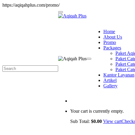
https://aqiqahplus.com/promo/
Home
About Us
Promo
Packages
Paket Aqi
Paket Cat
Paket Ca
Paket Cat
Kantor Layanan
Artikel
Gallery
Your cart is currently empty.
Sub Total:
$
0.00
View cart
Check