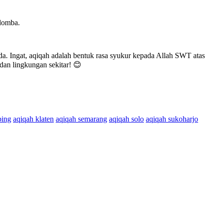
 domba.
da. Ingat, aqiqah adalah bentuk rasa syukur kepada Allah SWT atas
an lingkungan sekitar! 😊
bing
aqiqah klaten
aqiqah semarang
aqiqah solo
aqiqah sukoharjo