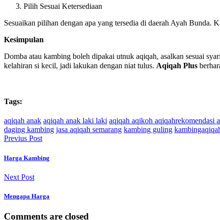
Pilih Sesuai Ketersediaan
Sesuaikan pilihan dengan apa yang tersedia di daerah Ayah Bunda. 
Kesimpulan
Domba atau kambing boleh dipakai utnuk aqiqah, asalkan sesuai syar
kelahiran si kecil, jadi lakukan dengan niat tulus.
Aqiqah Plus
berhar
Tags:
aqiqah anak
aqiqah anak laki laki
aqiqah aqikoh aqiqahrekomendasi 
daging kambing
jasa aqiqah semarang
kambing guling
kambingaqiqa
Previus Post
Harga Kambing
Next Post
Mengapa Harga
Comments are closed