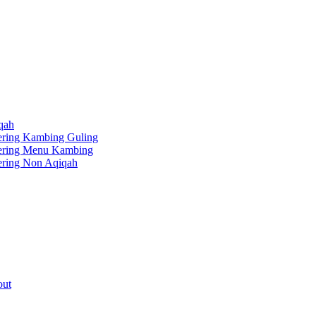
qah
ering Kambing Guling
tering Menu Kambing
ering Non Aqiqah
out