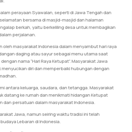
al.
s dalam perayaan Syawalan, seperti di Jawa Tengah dan
u selamatan bersama di masjid-masjid dan halaman
si ngalap berkah, yaitu berkeliling desa untuk membagikan
alam perjalanan.
kan oleh masyarakat Indonesia dalam menyambut hari raya
 hidangan daging atau sayur sebagai menu utama saat
a dengan nama “Hari Raya Ketupat”. Masyarakat Jawa
 menyucikan diri dan memperbaiki hubungan dengan
amadhan.
ahmi antara keluarga, saudara, dan tetangga. Masyarakat
k datang ke rumah dan menikmati hidangan Ketupat
an dan persatuan dalam masyarakat Indonesia.
kat Jawa, namun seiring waktu tradisi ini telah
 budaya Lebaran di Indonesia.