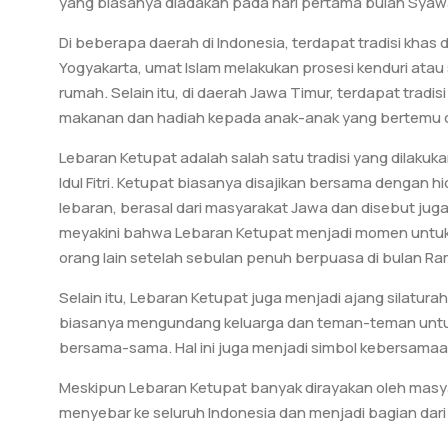
yang biasanya diadakan pada hari pertama bulan Syaw
Di beberapa daerah di Indonesia, terdapat tradisi kha
Yogyakarta, umat Islam melakukan prosesi kenduri ata
rumah. Selain itu, di daerah Jawa Timur, terdapat tradi
makanan dan hadiah kepada anak-anak yang bertemu d
Lebaran Ketupat adalah salah satu tradisi yang dilaku
Idul Fitri. Ketupat biasanya disajikan bersama dengan
lebaran, berasal dari masyarakat Jawa dan disebut jug
meyakini bahwa Lebaran Ketupat menjadi momen untuk
orang lain setelah sebulan penuh berpuasa di bulan R
Selain itu, Lebaran Ketupat juga menjadi ajang silatur
biasanya mengundang keluarga dan teman-teman untu
bersama-sama. Hal ini juga menjadi simbol kebersama
Meskipun Lebaran Ketupat banyak dirayakan oleh masyara
menyebar ke seluruh Indonesia dan menjadi bagian dari