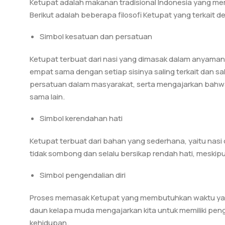
Ketupat adalah makanan tradisional Indonesia yang memi
Berikut adalah beberapa filosofi Ketupat yang terkait 
Simbol kesatuan dan persatuan
Ketupat terbuat dari nasi yang dimasak dalam anyaman
empat sama dengan setiap sisinya saling terkait dan s
persatuan dalam masyarakat, serta mengajarkan bahwa
sama lain.
Simbol kerendahan hati
Ketupat terbuat dari bahan yang sederhana, yaitu nasi 
tidak sombong dan selalu bersikap rendah hati, meskip
Simbol pengendalian diri
Proses memasak Ketupat yang membutuhkan waktu yan
daun kelapa muda mengajarkan kita untuk memiliki peng
kehidupan.