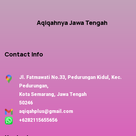
Aqiqahnya Jawa Tengah
Contact Info
Jl. Fatmawati No.33, Pedurungan Kidul, Kec.
Pedurungan,
Kota Semarang, Jawa Tengah
50246
aqiqahplus@gmail.com
+6282115655656