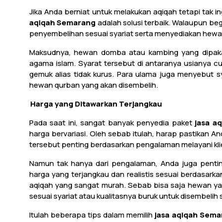
Jika Anda berniat untuk melakukan aqiqah tetapi tak
aqiqah Semarang
adalah solusi terbaik. Walaupun beg
penyembelihan sesuai syariat serta menyediakan hewan
Maksudnya, hewan domba atau kambing yang dipak
agama islam. Syarat tersebut di antaranya usianya cu
gemuk alias tidak kurus. Para ulama juga menyebut 
hewan qurban yang akan disembelih.
3.
Harga yang Ditawarkan Terjangkau
Pada saat ini, sangat banyak penyedia paket
jasa a
harga bervariasi. Oleh sebab itulah, harap pastikan A
tersebut penting berdasarkan pengalaman melayani kli
Namun tak hanya dari pengalaman, Anda juga pentin
harga yang terjangkau dan realistis sesuai berdasark
aqiqah yang sangat murah. Sebab bisa saja hewan y
sesuai syariat atau kualitasnya buruk untuk disembelih 
Itulah beberapa tips dalam memilih
jasa aqiqah Sema