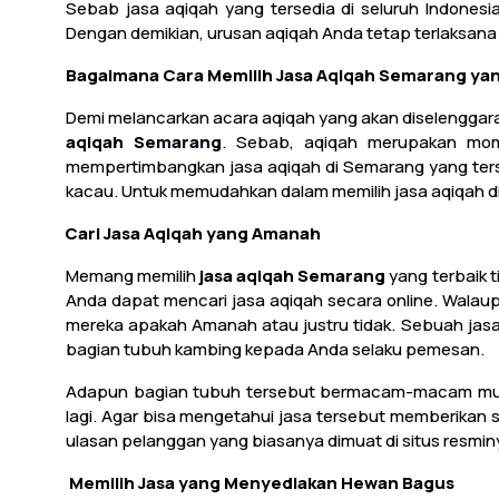
Sebab jasa aqiqah yang tersedia di seluruh Indone
Dengan demikian, urusan aqiqah Anda tetap terlaksan
Bagaimana Cara Memilih Jasa Aqiqah Semarang yan
Demi melancarkan acara aqiqah yang akan diselengga
aqiqah Semarang
. Sebab, aqiqah merupakan mom
mempertimbangkan jasa aqiqah di Semarang yang ter
kacau. Untuk memudahkan dalam memilih jasa aqiqah di S
1.
Cari Jasa Aqiqah yang Amanah
Memang memilih
jasa aqiqah Semarang
yang terbaik t
Anda dapat mencari jasa aqiqah secara online. Walaup
mereka apakah Amanah atau justru tidak. Sebuah jas
bagian tubuh kambing kepada Anda selaku pemesan.
Adapun bagian tubuh tersebut bermacam-macam mulai 
lagi. Agar bisa mengetahui jasa tersebut memberikan 
ulasan pelanggan yang biasanya dimuat di situs resminy
2.
Memilih Jasa yang Menyediakan Hewan Bagus