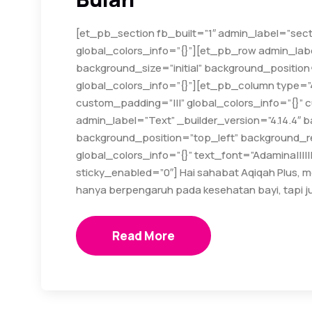
[et_pb_section fb_built=”1″ admin_label=”sect
global_colors_info=”{}”][et_pb_row admin_labe
background_size=”initial” background_positio
global_colors_info=”{}”][et_pb_column type=”
custom_padding=”|||” global_colors_info=”{}”
admin_label=”Text” _builder_version=”4.14.4″ b
background_position=”top_left” background_r
global_colors_info=”{}” text_font=”Adamina|||||
sticky_enabled=”0″] Hai sahabat Aqiqah Plus, me
hanya berpengaruh pada kesehatan bayi, tapi j
Read More