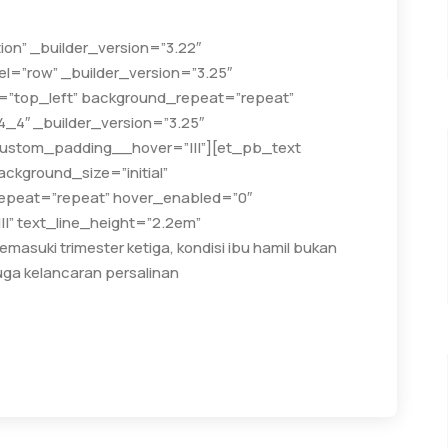
ion” _builder_version=”3.22″
l=”row” _builder_version=”3.25″
n=”top_left” background_repeat=”repeat”
4_4″ _builder_version=”3.25″
 custom_padding__hover=”|||”][et_pb_text
ackground_size=”initial”
epeat=”repeat” hover_enabled=”0″
|||” text_line_height=”2.2em”
masuki trimester ketiga, kondisi ibu hamil bukan
uga kelancaran persalinan