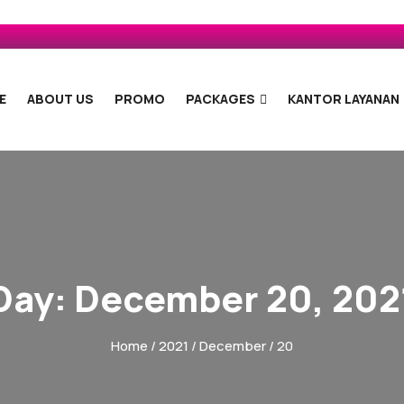
E
ABOUT US
PROMO
PACKAGES
KANTOR LAYANAN
Day:
December 20, 202
Home
/
2021
/
December
/ 20