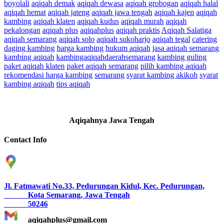
boyolali
aqiqah demak
aqiqah dewasa
aqiqah grobogan
aqiqah halal
aqiqah hemat
aqiqah jateng
aqiqah jawa tengah
aqiqah kajen
aqiqah
kambing
aqiqah klaten
aqiqah kudus
aqiqah murah
aqiqah
pekalongan
aqiqah plus
aqiqahplus
aqiqah praktis
Aqiqah Salatiga
aqiqah semarang
aqiqah solo
aqiqah sukoharjo
aqiqah tegal
catering
daging kambing
harga kambing
hukum aqiqah
jasa aqiqah semarang
kambing aqiqah
kambingaqiqahdaerahsemarang
kambing guling
paket aqiqah klaten
paket aqiqah semarang
pilih kambing aqiqah
rekomendasi harga kambing
semarang
syarat kambing akikoh
syarat
kambing aqiqah
tips aqiqah
Aqiqahnya Jawa Tengah
Contact Info
Jl. Fatmawati No.33, Pedurungan Kidul, Kec. Pedurungan,
Kota Semarang, Jawa Tengah
50246
aqiqahplus@gmail.com