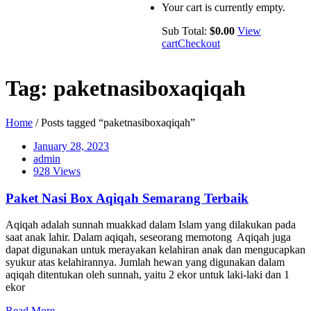
Your cart is currently empty.
Sub Total:
$
0.00
View
cart
Checkout
Tag:
paketnasiboxaqiqah
Home
/ Posts tagged “paketnasiboxaqiqah”
January 28, 2023
admin
928 Views
Paket Nasi Box Aqiqah Semarang Terbaik
Aqiqah adalah sunnah muakkad dalam Islam yang dilakukan pada
saat anak lahir. Dalam aqiqah, seseorang memotong Aqiqah juga
dapat digunakan untuk merayakan kelahiran anak dan mengucapkan
syukur atas kelahirannya. Jumlah hewan yang digunakan dalam
aqiqah ditentukan oleh sunnah, yaitu 2 ekor untuk laki-laki dan 1
ekor
Read More