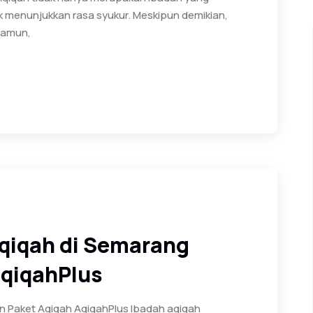
k menunjukkan rasa syukur. Meskipun demikian,
Namun,
iqah di Semarang
AqiqahPlus
 Paket Aqiqah AqiqahPlus Ibadah aqiqah