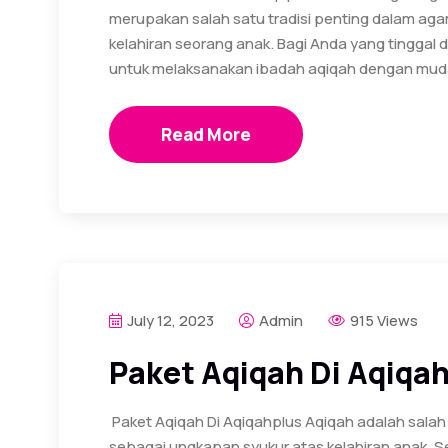
merupakan salah satu tradisi penting dalam ag
kelahiran seorang anak. Bagi Anda yang tinggal d
untuk melaksanakan ibadah aqiqah dengan muda
Read More
July 12, 2023
Admin
915 Views
Paket Aqiqah Di Aqiqa
Paket Aqiqah Di Aqiqahplus Aqiqah adalah salah
sebagai ungkapan syukur atas kelahiran anak. Sela