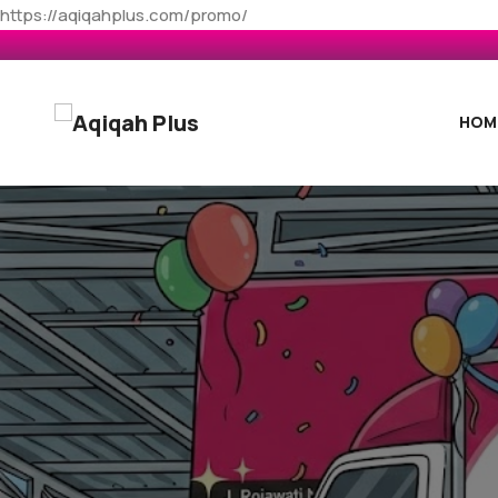
https://aqiqahplus.com/promo/
HOM