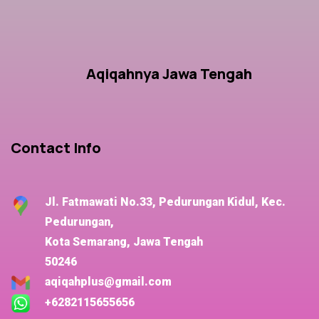
Aqiqahnya Jawa Tengah
Contact Info
Jl. Fatmawati No.33, Pedurungan Kidul, Kec.
Pedurungan,
Kota Semarang, Jawa Tengah
50246
aqiqahplus@gmail.com
+6282115655656