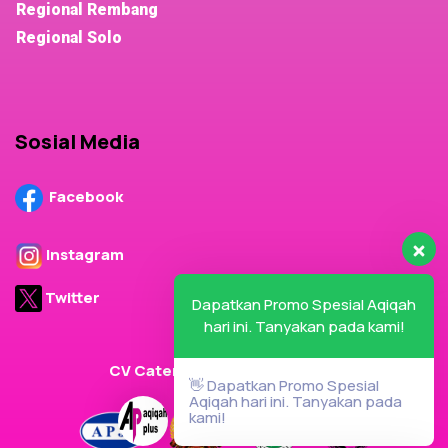
Regional Rembang
Regional Solo
Sosial Media
Facebook
Instagram
Twitter
Dapatkan Promo Spesial Aqiqah
hari ini. Tanyakan pada kami!
CV Cater Plus Terdaftar Dalam
👋 Dapatkan Promo Spesial
Aqiqah hari ini. Tanyakan pada
kami!