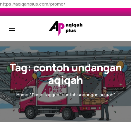
https://aqiqahplus.com/promo/
Tag:
contoh undangan
aqiqah
Home
/ Posts tagged “contoh undangan aqiqah”