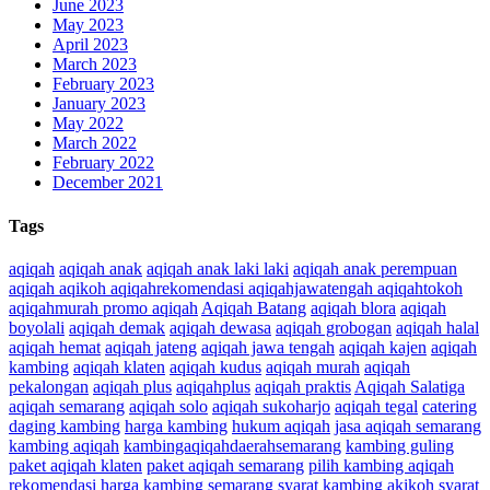
June 2023
May 2023
April 2023
March 2023
February 2023
January 2023
May 2022
March 2022
February 2022
December 2021
Tags
aqiqah
aqiqah anak
aqiqah anak laki laki
aqiqah anak perempuan
aqiqah aqikoh aqiqahrekomendasi aqiqahjawatengah aqiqahtokoh
aqiqahmurah promo aqiqah
Aqiqah Batang
aqiqah blora
aqiqah
boyolali
aqiqah demak
aqiqah dewasa
aqiqah grobogan
aqiqah halal
aqiqah hemat
aqiqah jateng
aqiqah jawa tengah
aqiqah kajen
aqiqah
kambing
aqiqah klaten
aqiqah kudus
aqiqah murah
aqiqah
pekalongan
aqiqah plus
aqiqahplus
aqiqah praktis
Aqiqah Salatiga
aqiqah semarang
aqiqah solo
aqiqah sukoharjo
aqiqah tegal
catering
daging kambing
harga kambing
hukum aqiqah
jasa aqiqah semarang
kambing aqiqah
kambingaqiqahdaerahsemarang
kambing guling
paket aqiqah klaten
paket aqiqah semarang
pilih kambing aqiqah
rekomendasi harga kambing
semarang
syarat kambing akikoh
syarat