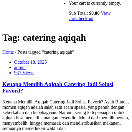
Your cart is currently empty.
Sub Total:
$
0.00
View
cart
Checkout
Tag:
catering aqiqah
Home
/ Posts tagged “catering aqiqah”
October 18, 2025
admin
937 Views
Kenapa Memilih Aqiqah Catering Jadi Solusi
Favorit?
Kenapa Memilih Aqiqah Catering Jadi Solusi Favorit? Ayah Bunda,
momen aqiqah adalah salah satu acara spesial yang penuh dengan
keberkahan dan kebahagiaan. Namun, sering kali persiapan untuk
aqiqah bisa menjadi tantangan tersendiri. Mulai dari memilih hewan,
menyembelih, hingga memasak dan mendistribusikan makanan,
semuanya memerlukan waktu dan