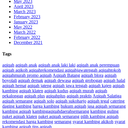
May 2023
April 2023
March 2023
February 2023
January 2023
May 2022
March 2022
February 2022
December 2021
Tags
aqiqah
aqiqah anak
aqiqah anak laki laki
aqiqah anak perempuan
aqiqah aqikoh aqiqahrekomendasi aqiqahjawatengah aqiqahtokoh
aqiqahmurah promo aqiqah
Aqiqah Batang
aqiqah blora
aqiqah
boyolali
aqiqah demak
aqiqah dewasa
aqiqah grobogan
aqiqah halal
aqiqah hemat
aqiqah jateng
aqiqah jawa tengah
aqiqah kajen
aqiqah
kambing
aqiqah klaten
aqiqah kudus
aqiqah murah
aqiqah
pekalongan
aqiqah plus
aqiqahplus
aqiqah praktis
Aqiqah Salatiga
aqiqah semarang
aqiqah solo
aqiqah sukoharjo
aqiqah tegal
catering
daging kambing
harga kambing
hukum aqiqah
jasa aqiqah semarang
kambing aqiqah
kambingaqiqahdaerahsemarang
kambing guling
paket aqiqah klaten
paket aqiqah semarang
pilih kambing aqiqah
rekomendasi harga kambing
semarang
syarat kambing akikoh
syarat
kambing aqiqah
tips aqiqah