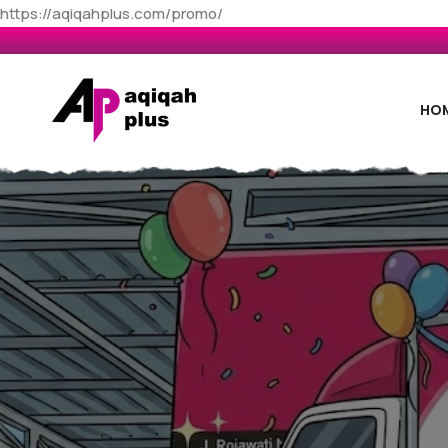
https://aqiqahplus.com/promo/
HO