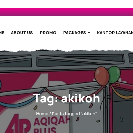
ME
ABOUT US
PROMO
PACKAGES
KANTOR LAYANA
Tag:
akikoh
Home
/ Posts tagged “akikoh”