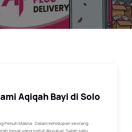
lami Aqiqah Bayi di Solo
 yang Penuh Makna Dalam kehidupan seorang
rah besar yang patut disyukuri. Salah satu