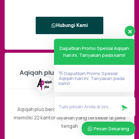
Hubungi Kami
Dapatkan Promo Spesial Aqiqah
hari ini. Tanyakan pada kami!
Aqiqah plus sudah berdiri sejak
👋 Dapatkan Promo Spesial
Aqiqah hari ini. Tanyakan pada
kapan?
kami!
Aqiqah plus berdiri sejak tahun 2011 dan telah
memiliki 22 kantor layanan yang tersebar di jawa
tengah
Pesan Sekarang