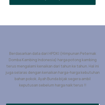
Berdasarkan data dari HPDKI (Himpunan Peternak
Domba Kambing Indonesia) harga potong kambing
terus mengalami kenaikan dari tahun ke tahun. Hal ini
juga selaras dengan kenaikan harga-harga kebutuhan
bahan pokok. Ayah Bunda bijak segera ambil
keputusan sebelum harga naik terus !!