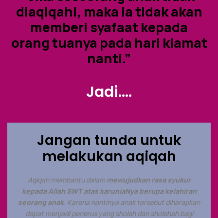
diaqiqahi, maka ia tidak akan
memberi syafaat kepada
orang tuanya pada hari kiamat
nanti.”
Jadi....
Jangan tunda untuk
melakukan aqiqah
Aqiqah membantu dalam
mewujudkan rasa syukur
kepada Allah SWT atas karuniaNya berupa kelahiran
seorang anak
. Karena nantinya anak tersebut diharapkan
dapat menjadi penerus yang sholeh dan sholehah bagi