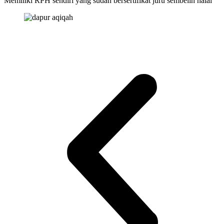
Memiliki RPH sendiri yang sudah bersertifikat juru sembelih halal